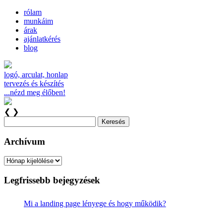
rólam
munkáim
árak
ajánlatkérés
blog
logó, arculat, honlap
tervezés és készítés
...nézd meg élőben!
❮
❯
Keresés:
Archívum
Archívum
Legfrissebb bejegyzések
Mi a landing page lényege és hogy működik?