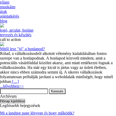
rólam
munkáim
árak
ajánlatkérés
blog
logó, arculat, honlap
tervezés és készítés
call to action
Mitől lesz "jó" a honlapod?
Rólad, a vállalkozásodról alkotott vélemény kialakításában fontos
szerepe van a honlapodnak. A honlapod közvetít mindent, amit a
potenciális vásárlóiddal közölni akarsz, ami miatt emlékezni fognak a
vállalkozásodra. Ha már egy kicsit is jártas vagy az üzleti életben,
akkor nincs ebben számodra semmi új. A sikeres vállalkozások
folyamatosan próbálják javítani a weboldalaik minőségét, hogy minél
jobban
[…]
...bővebben>>
Keresés:
Archívum
Archívum
Legfrissebb bejegyzések
Mi a landing page lényege és hogy működik?