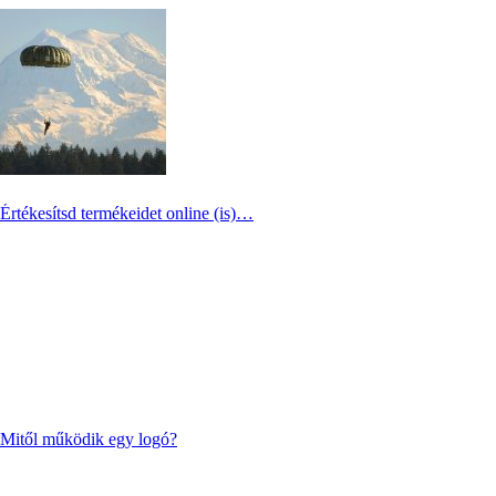
Értékesítsd termékeidet online (is)…
Mitől működik egy logó?